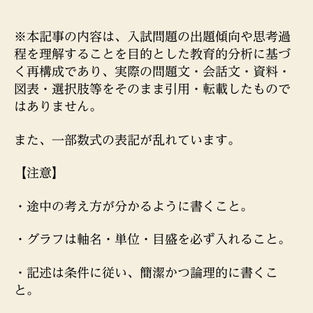
徽
年
典
度
館
甲
※本記事の内容は、入試問題の出題傾向や思考過
義
府
程を理解することを目的とした教育的分析に基づ
塾
東
く再構成であり、実際の問題文・会話文・資料・
高
図表・選択肢等をそのまま引用・転載したもので
校
はありません。
理
数
また、一部数式の表記が乱れています。
コ
ー
【注意】
ス
前
期
・途中の考え方が分かるように書くこと。
特
色
・グラフは軸名・単位・目盛を必ず入れること。
適
性
・記述は条件に従い、簡潔かつ論理的に書くこ
検
と。
査
過