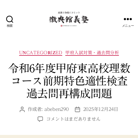
検索
メニュー
甲
府
の
総
カ
UNCATEGORIZED
甲府入試対策・過去問分析
合
テ
教
ゴ
令和6年度甲府東高校理数
育
リ
コース前期特色適性検査
プ
ー
ラ
過去問再構成問題
ッ
ト
フ
作成者:
abeben290
2025年12月24日
投
投
ォ
稿
稿
ー
令
コメントはまだありません
者
日
ム
和
｜
6