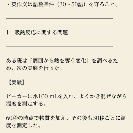
・英作文は語数条件（30〜50語）を守ること。
去
問
────────────────────
再
構
成
1 吸熱反応に関する問題
問
題
────────────────────
へ
の
ある班は「周囲から熱を奪う変化」を調べるた
め、次の実験を行った。
【実験】
ビーカーに水100 mLを入れ、よくかき混ぜながら
温度を測定する。
60秒の時点で物質を加え、その後も30秒ごとに温
度を測定した。