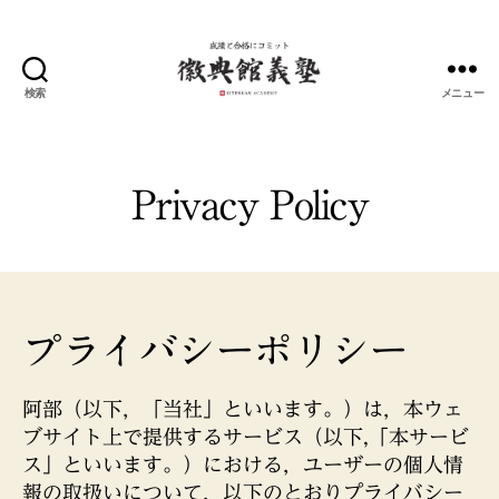
検索
メニュー
甲
府
の
総
Privacy Policy
合
教
育
プ
ラ
ッ
プライバシーポリシー
ト
フ
ォ
阿部（以下，「当社」といいます。）は，本ウェ
ー
ブサイト上で提供するサービス（以下,「本サービ
ム
ス」といいます。）における，ユーザーの個人情
｜
報の取扱いについて，以下のとおりプライバシー