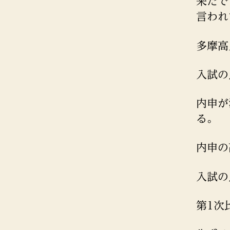
来たで
言われ
多摩高
入試の
内申が
る。
内申の
入試の
第1次