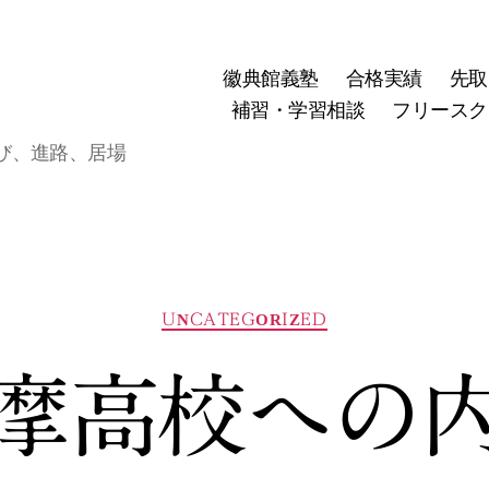
徽典館義塾
合格実績
先取
補習・学習相談
フリースク
び、進路、居場
カ
UNCATEGORIZED
テ
ゴ
摩高校への
リ
ー