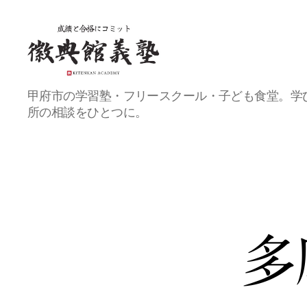
甲
甲府市の学習塾・フリースクール・子ども食堂。学
府
所の相談をひとつに。
の
総
合
教
育
プ
ラ
ッ
ト
多
フ
ォ
ー
ム