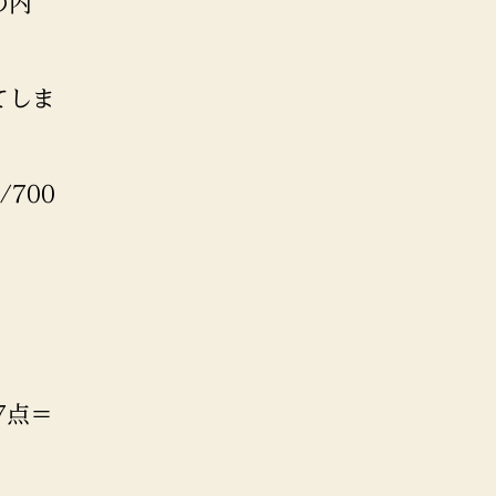
の内
てしま
700
7点＝