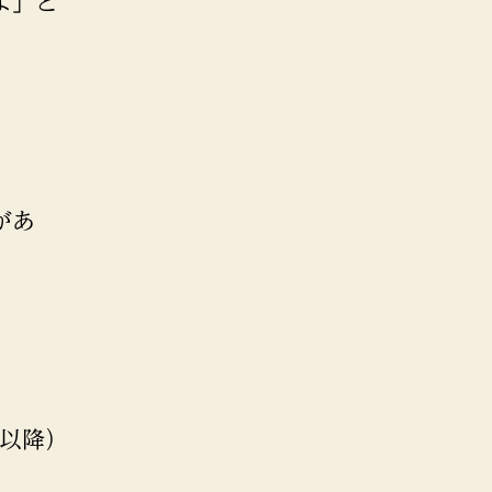
よ」と
。
があ
。
0以降）