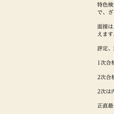
特色検
で、ざ
面接は
えます
評定、
1次合
2次合
2次は
正直最