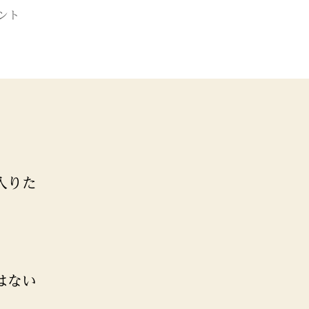
ント
入りた
はない