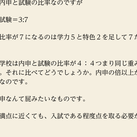
内申と試験の比率なのですが
試験＝3:7
比率が７になるのは学力５と特色２を足して７
学校は内申と試験の比率が４：４つまり同じ重
。それに比べてどうでしょうか。内申の倍以上
なのです。
申なんて屁みたいなものです。
満点に近くても、入試である程度点を取る必要