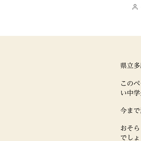
｜
投
徽
稿
典
者
館
義
塾
県立多
このペ
い中学
今まで
おそら
でしょ