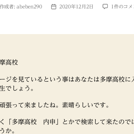
多
作成者:
abeben290
2020年12月2日
1件のコメ
投
摩
稿
高
日
校
へ
の
内
申
摩高校
へ
の
ージを見ているという事はあなたは多摩高校に
生でしょう。
頑張って来ましたね。素晴らしいです。
く「多摩高校 内申」とかで検索して来たので
うか。