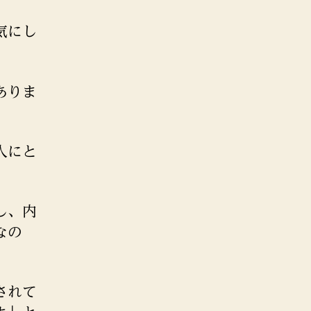
気にし
ありま
人にと
し、内
なの
されて