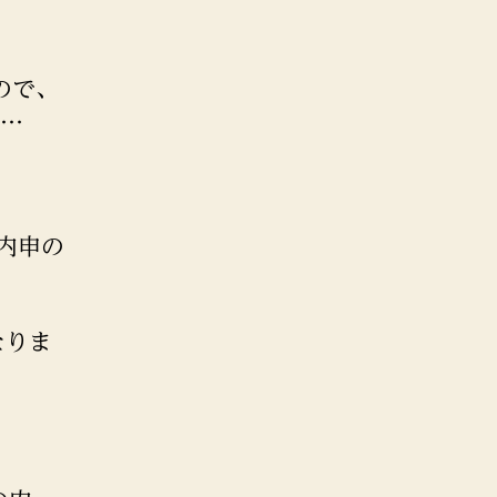
ので、
が…
内申の
なりま