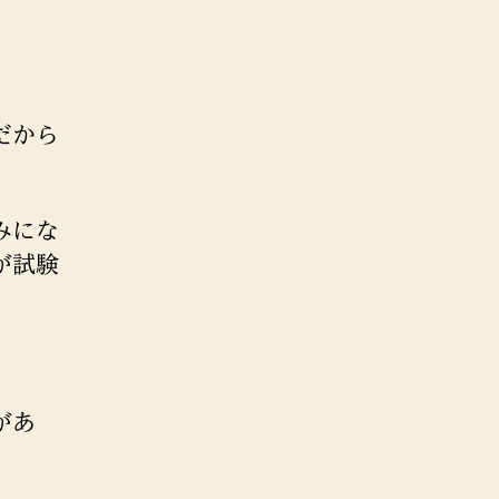
だから
みにな
が試験
があ