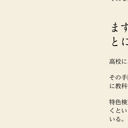
ま
と
高校に
その手
に教科
特色検
くとい
いる。