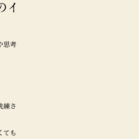
のイ
や思考
洗練さ
くても