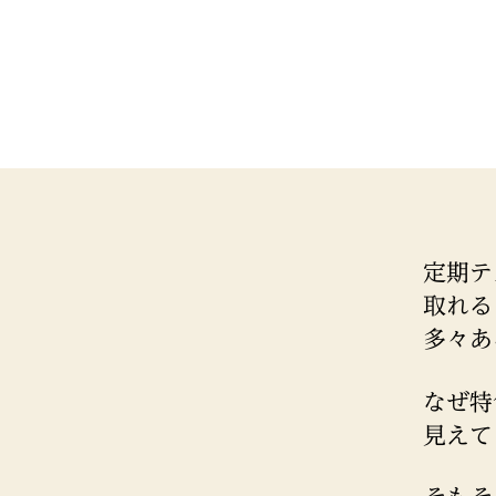
｜
徽
典
館
義
塾
定期テ
取れる
多々あ
なぜ特
見えて