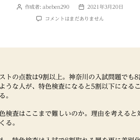
作成者:
abeben290
2021年3月20日
投
投
稿
稿
特
コメントはまだありません
者
日
色
検
査
は
な
ぜ
難
ストの点数は9割以上。神奈川の入試問題でも8
し
ような人が、特色検査になると5割以下になる
い
の
る。
か
へ
色検査はここまで難しいのか。理由を考えると
の
くる。