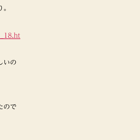
り。
_18.ht
しいの
たので