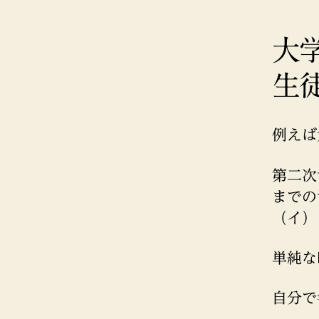
大
生
例えば
第二次
までの
（イ）
単純な
自分で