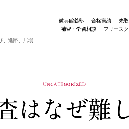
徽典館義塾
合格実績
先取
補習・学習相談
フリースク
び、進路、居場
カ
UNCATEGORIZED
テ
ゴ
査はなぜ難
リ
ー