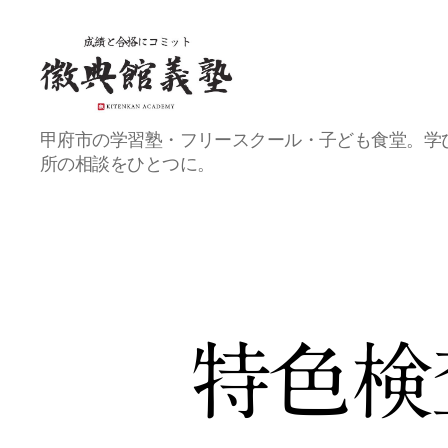
甲
甲府市の学習塾・フリースクール・子ども食堂。学
府
所の相談をひとつに。
の
総
合
教
育
プ
ラ
ッ
ト
特色検
フ
ォ
ー
ム