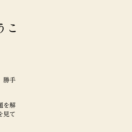
うこ
、勝手
。
題を解
を見て