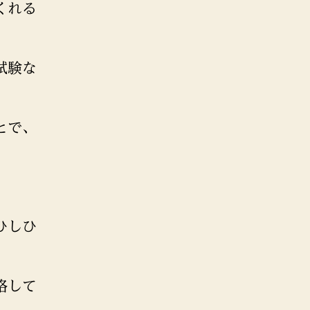
くれる
試験な
とで、
ひしひ
格して