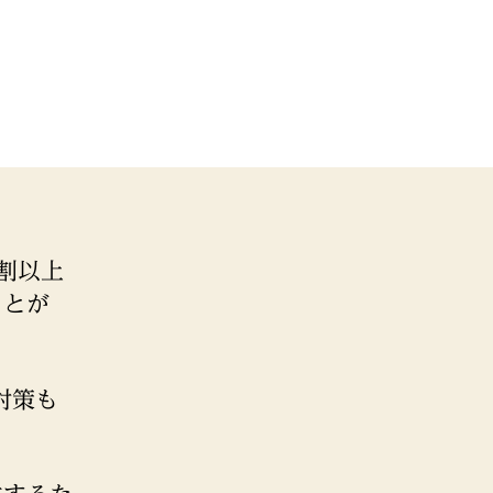
割以上
ことが
対策も