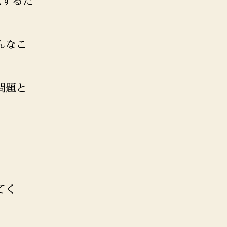
化するた
んなこ
問題と
。
てく