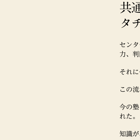
共
タ
センタ
力、判
それに
この流
今の塾
れた。
知識が