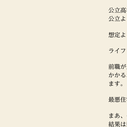
公立高
公立よ
想定よ
ライフ
前職が
かかる
ます。
最悪住
まあ、
結果は