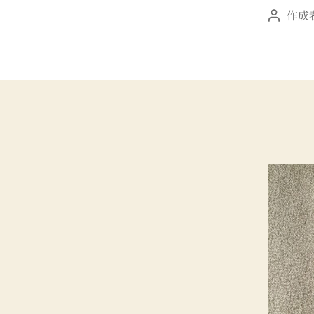
｜
作成
投
徽
稿
典
者
館
義
塾