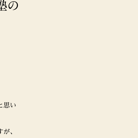
塾の
と思い
すが、