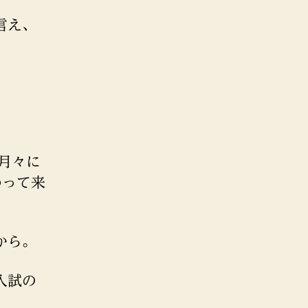
言え、
月々に
わって来
から。
入試の
。