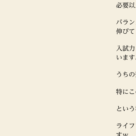
必要以
バラン
伸びて
入試力
います
うちの
特にこ
という
ライフ
すｗ