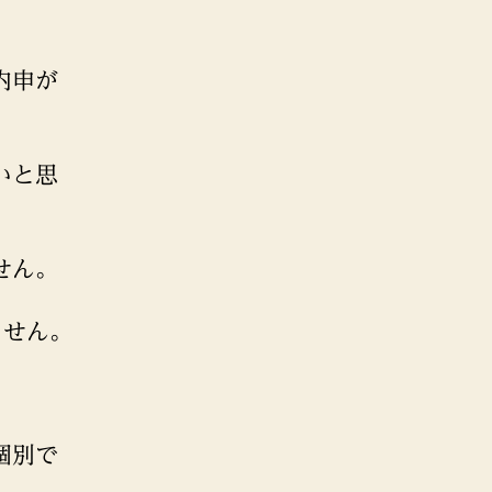
内申が
いと思
せん。
ません。
個別で