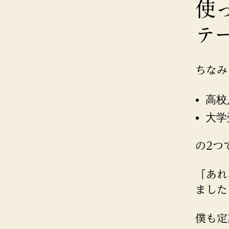
使
テ
ちなみ
高校
大学
の2つ
「あれ
ました
僕も定