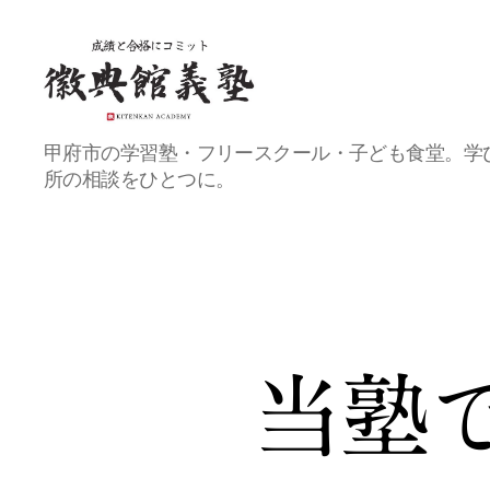
甲
甲府市の学習塾・フリースクール・子ども食堂。学
府
所の相談をひとつに。
の
総
合
教
育
プ
ラ
ッ
ト
当塾
フ
ォ
ー
ム