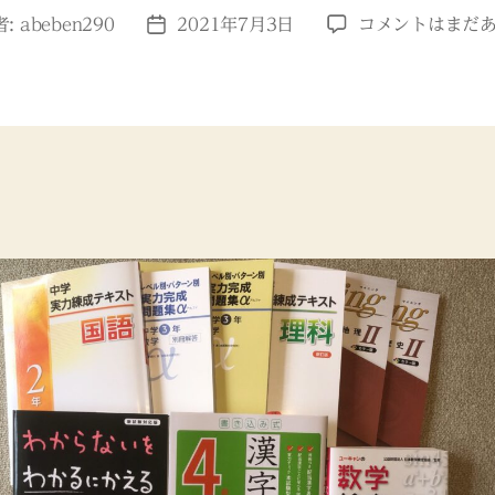
当
者:
abeben290
2021年7月3日
コメントはまだ
投
塾
稿
で
日
使
っ
て
い
る
問
題
集
へ
の