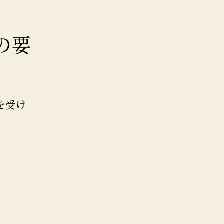
の要
を受け