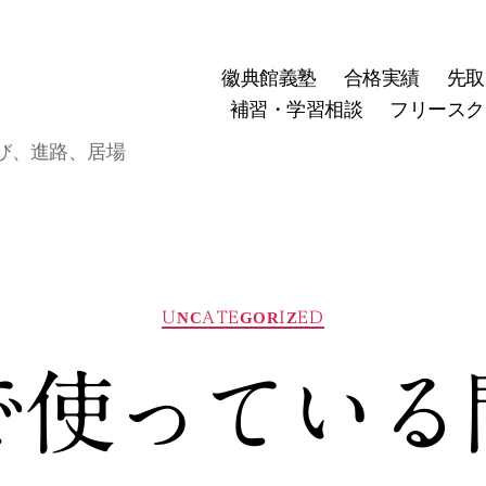
徽典館義塾
合格実績
先取
補習・学習相談
フリースク
び、進路、居場
カ
UNCATEGORIZED
テ
ゴ
で使っている
リ
ー