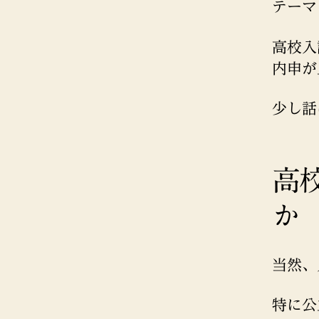
テーマ
高校入
内申が
少し話
高
か
当然、
特に公